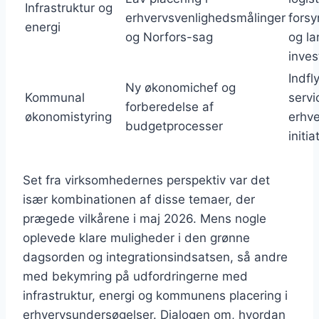
Infrastruktur og
erhvervsvenlighedsmålinger
forsy
energi
og Norfors-sag
og la
inves
Indfl
Ny økonomichef og
Kommunal
servi
forberedelse af
økonomistyring
erhve
budgetprocesser
initia
Set fra virksomhedernes perspektiv var det
især kombinationen af disse temaer, der
prægede vilkårene i maj 2026. Mens nogle
oplevede klare muligheder i den grønne
dagsorden og integrationsindsatsen, så andre
med bekymring på udfordringerne med
infrastruktur, energi og kommunens placering i
erhvervsundersøgelser. Dialogen om, hvordan