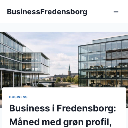
Fortsæt
BusinessFredensborg
til
indhold
BUSINESS
Business i Fredensborg:
Måned med grøn profil,