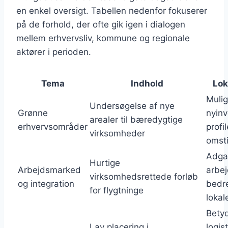
en enkel oversigt. Tabellen nedenfor fokuserer
på de forhold, der ofte gik igen i dialogen
mellem erhvervsliv, kommune og regionale
aktører i perioden.
Tema
Indhold
Lok
Mulig
Undersøgelse af nye
Grønne
nyinv
arealer til bæredygtige
erhvervsområder
profi
virksomheder
omsti
Adgan
Hurtige
Arbejdsmarked
arbej
virksomhedsrettede forløb
og integration
bedre
for flygtninge
lokal
Betyd
Lav placering i
logist